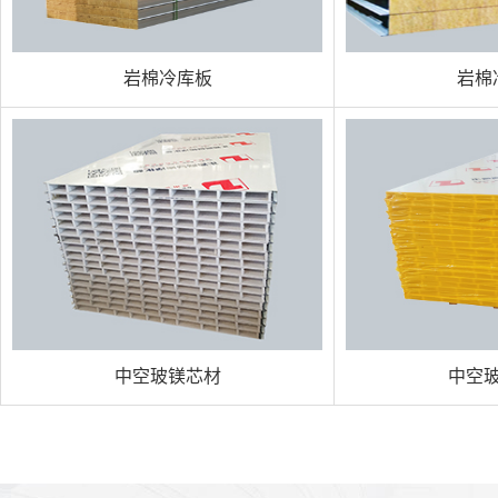
岩棉冷库板
岩棉
中空玻镁芯材
中空